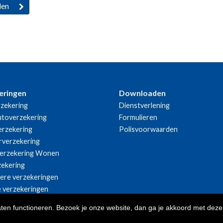
eringen
Downloaden
zekering
Dienstverlening
utoverzekering
Formulieren
rzekering
Polisvoorwaarden
rverzekering
erzekering Wonen
zekering
iere verzekeringen
e verzekeringen
aten functioneren. Bezoek je onze website, dan ga je akkoord met deze