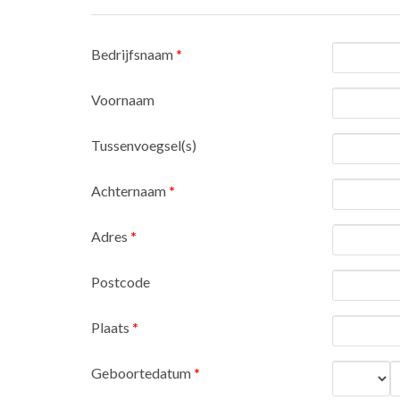
Bedrijfsnaam
*
Voornaam
Tussenvoegsel(s)
Achternaam
*
Adres
*
Postcode
Plaats
*
Geboortedatum
*
Dag
M