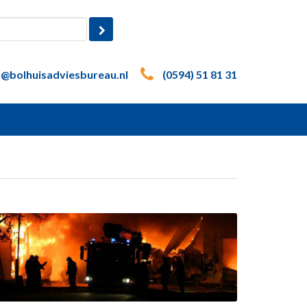
o@bolhuisadviesbureau.nl
(0594) 51 81 31