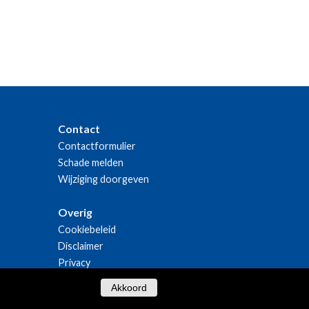
Contact
Contactformulier
Schade melden
Wijziging doorgeven
Overig
Cookiebeleid
Disclaimer
Privacy
Akkoord