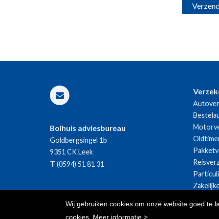
Verzek
Autover
Bestela
Motorve
Bolhuis adviesbureau
Oldtime
Goldbergsingel 1b
Pakketv
9351 CK
Leek
Reisver
T
(0594) 51 81 31
Particul
Zakelijk
Wij gebruiken cookies om onze website goed te l
cookies.
Meer informatie >