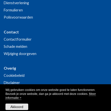
Dienstverlening
Formulieren
Polisvoorwaarden
Contact
Contactformulier
Schade melden
Wijziging doorgeven
Overig
Cookiebeleid
Disclaimer
Privacy
Wij gebruiken cookies om onze website goed te laten functioneren.
Bezoek je onze website, dan ga je akkoord met deze cookies.
Meer
informatie >
Akkoord