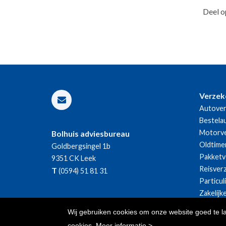
Deel o
Verzek
Autover
Bestela
Motorve
Bolhuis adviesbureau
Oldtime
Goldbergsingel 1b
Pakketv
9351 CK
Leek
Reisver
T
(0594) 51 81 31
Particul
Zakelijk
Wij gebruiken cookies om onze website goed te l
cookies.
Meer informatie >