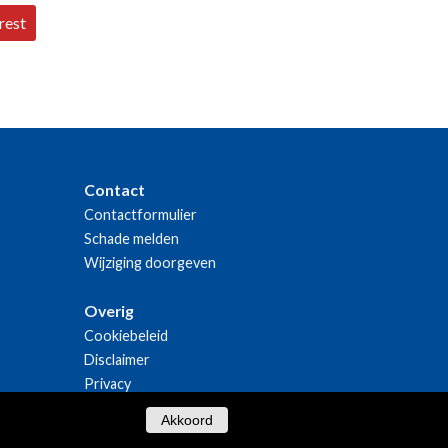
rest
Contact
Contactformulier
Schade melden
Wijziging doorgeven
Overig
Cookiebeleid
Disclaimer
Privacy
Akkoord