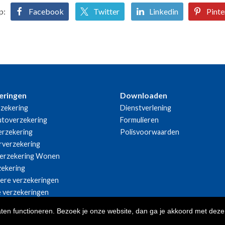
p:
Facebook
Twitter
Linkedin
Pinte
eringen
Downloaden
zekering
Dienstverlening
utoverzekering
Formulieren
rzekering
Polisvoorwaarden
rverzekering
erzekering Wonen
zekering
iere verzekeringen
e verzekeringen
aten functioneren. Bezoek je onze website, dan ga je akkoord met deze