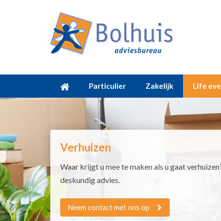
Particulier
Zakelijk
Life ev
Verhuizen
Waar krijgt u mee te maken als u gaat verhuizen?
deskundig advies.
Neem contact met ons op